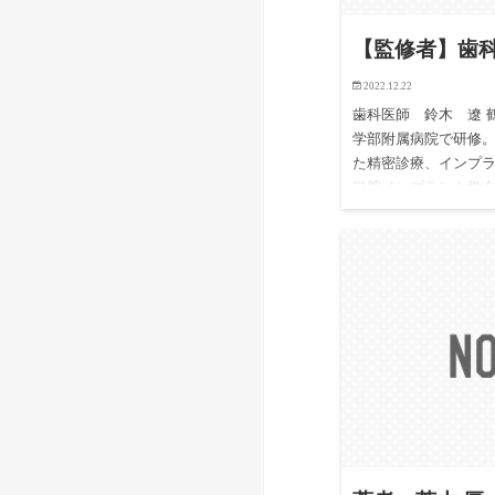
【監修者】歯
2022.12.22
歯科医師 鈴木 遼 
学部附属病院で研修。
た精密診療、インプラ
口腔インプラント学会
ADS歯…