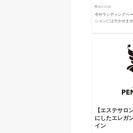
2022.12.08
今やランディングペ
ションには欠かせま
成するためにも、最も
ングページを作ると
たの１ページといっ
【エステサロ
にしたエレガ
イン