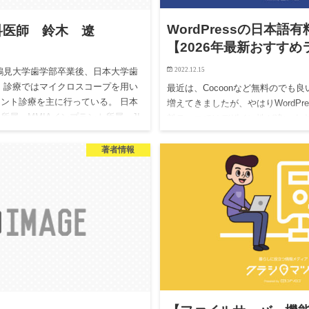
WordPressの日本語有
科医師 鈴木 遼
【2026年最新おすす
2022.12.15
鶴見大学歯学部卒業後、日本大学歯
 診療ではマイクロスコープを用い
最近は、Cocoonなど無料のでも良いW
ント診療を主に行っている。 日本
増えてきましたが、やはりWordPr
所属、MMIAインプラント所属、JI
料テーマではデザイン性が違いま
どちらかというと、シンプルにま
著者情報