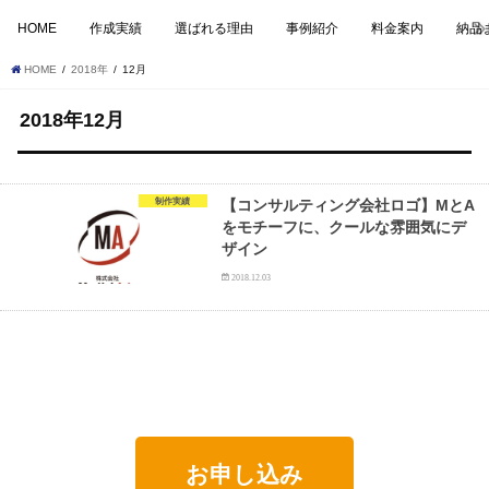
HOME
作成実績
選ばれる理由
事例紹介
料金案内
納品
HOME
2018年
12月
2018年12月
制作実績
【コンサルティング会社ロゴ】MとA
をモチーフに、クールな雰囲気にデ
ザイン
2018.12.03
お申し込み