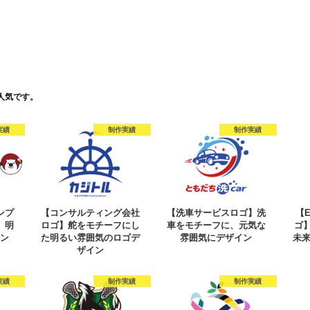
人気です。
実績
制作実績
制作実績
ンプ
【コンサルティング会社
【洗車サービスロゴ】洗
【
、明
ロゴ】舵をモチーフにし
車をモチーフに、元気な
ゴ
イン
た明るい雰囲気のロゴデ
雰囲気にデザイン
未
ザイン
実績
制作実績
制作実績