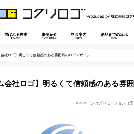
選ばれる理由
事例紹介
料金案内
納品までの流れ
REASON
CASE STUDY
PRICE
FLOW
ム会社ロゴ】明るくて信頼感のある雰囲気のロゴデザイン
ム会社ロゴ】明るくて信頼感のある雰
※本ページはプロモーション（広