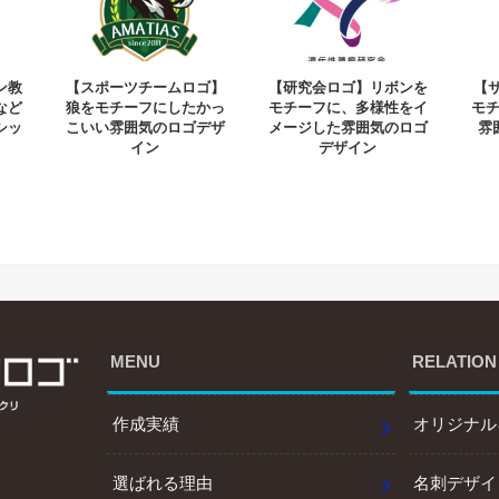
ン教
【スポーツチームロゴ】
【研究会ロゴ】リボンを
【
など
狼をモチーフにしたかっ
モチーフに、多様性をイ
モ
シッ
こいい雰囲気のロゴデザ
メージした雰囲気のロゴ
雰
イン
デザイン
MENU
RELATION
作成実績
オリジナル
選ばれる理由
名刺デザイ