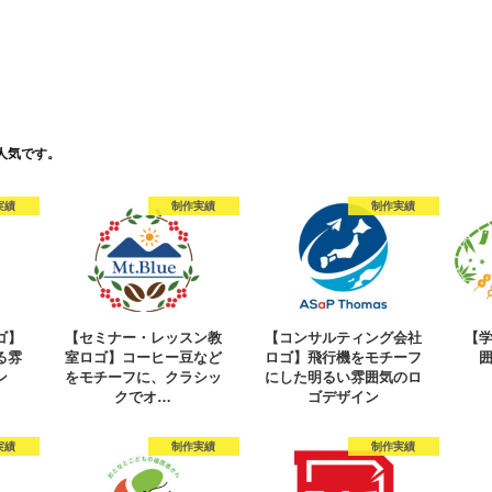
人気です。
実績
制作実績
制作実績
ゴ】
【セミナー・レッスン教
【コンサルティング会社
【
る雰
室ロゴ】コーヒー豆など
ロゴ】飛行機をモチーフ
ン
をモチーフに、クラシッ
にした明るい雰囲気のロ
クでオ…
ゴデザイン
実績
制作実績
制作実績