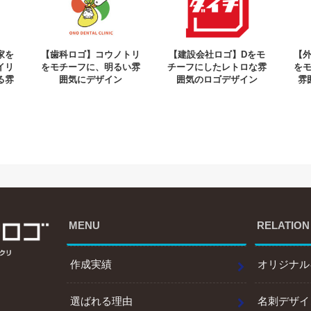
家を
【歯科ロゴ】コウノトリ
【建設会社ロゴ】Dをモ
【
イリ
をモチーフに、明るい雰
チーフにしたレトロな雰
を
る雰
囲気にデザイン
囲気のロゴデザイン
雰
MENU
RELATION
作成実績
オリジナル
選ばれる理由
名刺デザイ