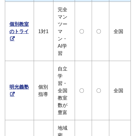
完全
マン
個別教室
ツー
のトライ
1対1
マ
〇
〇
全国
ン・
AI学
習
自立
学
習・
明光義塾
個別
全国
〇
〇
全国
指導
教室
数が
豊富
地域
密