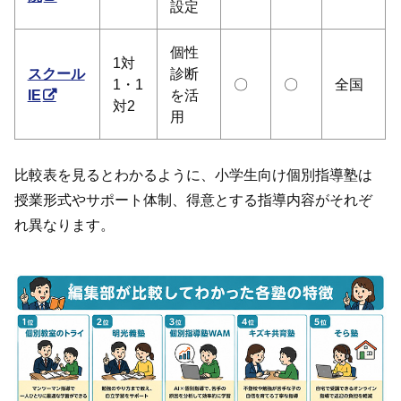
設定
個性
1対
スクール
診断
1・1
〇
〇
全国
IE
を活
対2
用
比較表を見るとわかるように、小学生向け個別指導塾は
授業形式やサポート体制、得意とする指導内容がそれぞ
れ異なります。