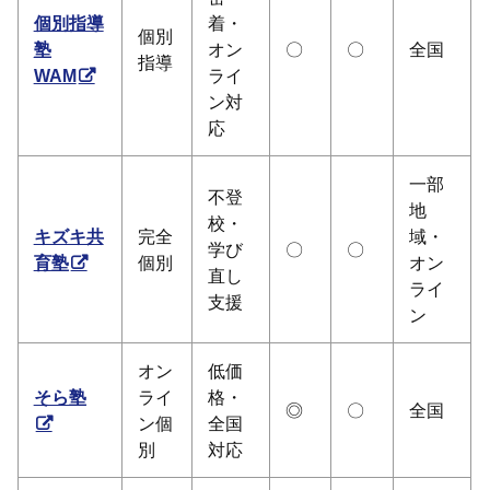
個別指導
着・
個別
塾
オン
〇
〇
全国
指導
WAM
ライ
ン対
応
一部
不登
地
校・
キズキ共
完全
域・
学び
〇
〇
育塾
個別
オン
直し
ライ
支援
ン
オン
低価
そら塾
ライ
格・
◎
〇
全国
ン個
全国
別
対応