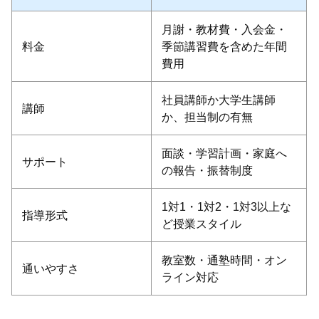
月謝・教材費・入会金・
料金
季節講習費を含めた年間
費用
社員講師か大学生講師
講師
か、担当制の有無
面談・学習計画・家庭へ
サポート
の報告・振替制度
1対1・1対2・1対3以上な
指導形式
ど授業スタイル
教室数・通塾時間・オン
通いやすさ
ライン対応