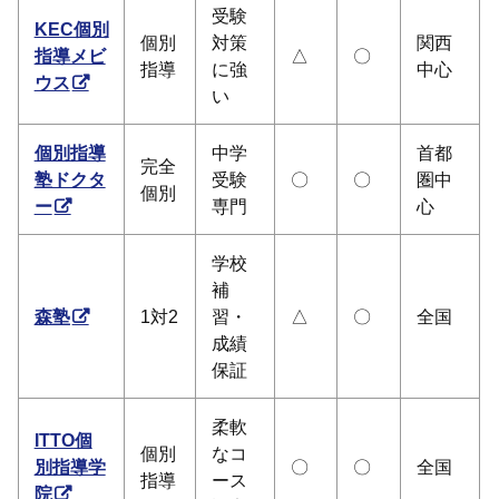
受験
KEC個別
個別
対策
関西
指導メビ
△
〇
指導
に強
中心
ウス
い
個別指導
中学
首都
完全
塾ドクタ
受験
〇
〇
圏中
個別
ー
専門
心
学校
補
森塾
1対2
習・
△
〇
全国
成績
保証
柔軟
ITTO個
個別
なコ
別指導学
〇
〇
全国
指導
ース
院