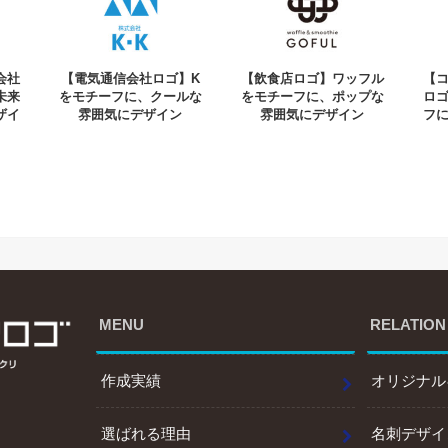
会社
【電気通信会社ロゴ】K
【飲食店ロゴ】ワッフル
【
未来
をモチーフに、クールな
をモチーフに、ポップな
ロ
ザイ
雰囲気にデザイン
雰囲気にデザイン
フ
MENU
RELATION
作成実績
オリジナル
選ばれる理由
名刺デザイ