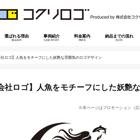
選ばれる理由
事例紹介
料金案内
納品までの流れ
REASON
CASE STUDY
PRICE
FLOW
会社ロゴ】人魚をモチーフにした妖艶な雰囲気のロゴデザイン
会社ロゴ】人魚をモチーフにした妖艶
※本ページはプロモーション（広