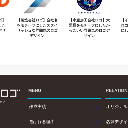
ゴ】
【製造会社ロゴ】会社名
【水産加工会社ロゴ】大
【
した
をモチーフにしたスタイ
黒様をモチーフにしたか
ロ
デザ
リッシュな雰囲気のロゴ
っこいい雰囲気のロゴデ
に
デザイン
ザイン
MENU
RELATION
作成実績
オリジナル
選ばれる理由
名刺デザイ