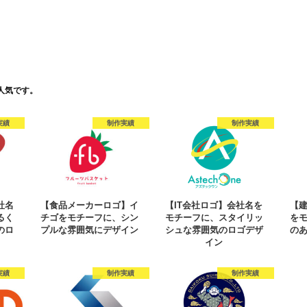
人気です。
実績
制作実績
制作実績
社名
【食品メーカーロゴ】イ
【IT会社ロゴ】会社名を
【
るく
チゴをモチーフに、シン
モチーフに、スタイリッ
を
のロ
プルな雰囲気にデザイン
シュな雰囲気のロゴデザ
の
イン
実績
制作実績
制作実績