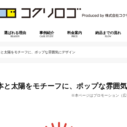
選ばれる理由
事例紹介
料金案内
納品までの流れ
REASON
CASE STUDY
PRICE
FLOW
本と太陽をモチーフに、ポップな雰囲気にデザイン
本と太陽をモチーフに、ポップな雰囲
※本ページはプロモーション（広