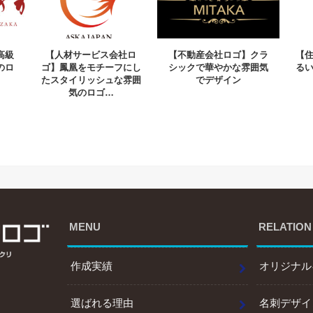
高級
【人材サービス会社ロ
【不動産会社ロゴ】クラ
【
のロ
ゴ】鳳凰をモチーフにし
シックで華やかな雰囲気
る
たスタイリッシュな雰囲
でデザイン
気のロゴ…
MENU
RELATION
作成実績
オリジナル
選ばれる理由
名刺デザイ