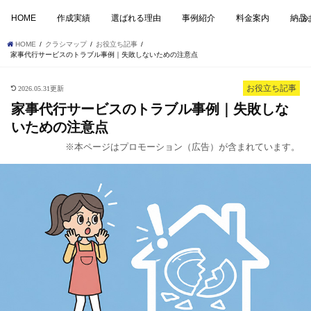
HOME
作成実績
選ばれる理由
事例紹介
料金案内
納品
HOME
クラシマップ
お役立ち記事
家事代行サービスのトラブル事例｜失敗しないための注意点
お役立ち記事
2026.05.31更新
家事代行サービスのトラブル事例｜失敗しな
いための注意点
※本ページはプロモーション（広告）が含まれています。