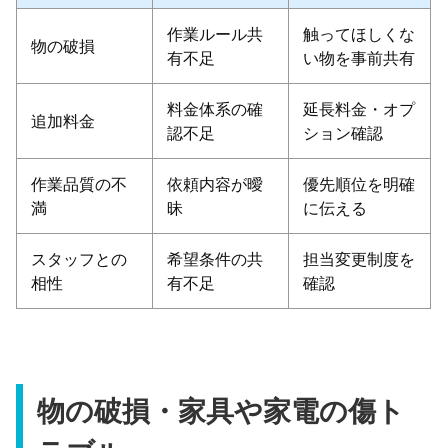
作業ルール共
触ってほしくな
物の破損
有不足
い物を事前共有
料金体系の確
延長料金・オプ
追加料金
認不足
ション確認
作業品質の不
依頼内容が曖
優先順位を明確
満
昧
に伝える
スタッフとの
希望条件の共
担当変更制度を
相性
有不足
確認
物の破損・家具や家電の傷ト