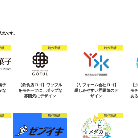
人気です。
実績
制作実績
制作実績
菓子
【飲食店ロゴ】ワッフル
【リフォーム会社ロゴ】
【
かな
をモチーフに、ポップな
親しみやすい雰囲気のデ
モ
ン
雰囲気にデザイン
ザイン
あ
実績
制作実績
制作実績