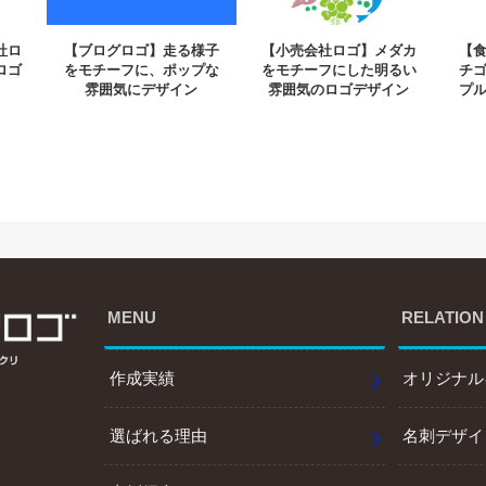
社ロ
【ブログロゴ】走る様子
【小売会社ロゴ】メダカ
【
ロゴ
をモチーフに、ポップな
をモチーフにした明るい
チ
雰囲気にデザイン
雰囲気のロゴデザイン
プ
MENU
RELATION
作成実績
オリジナル
選ばれる理由
名刺デザイ