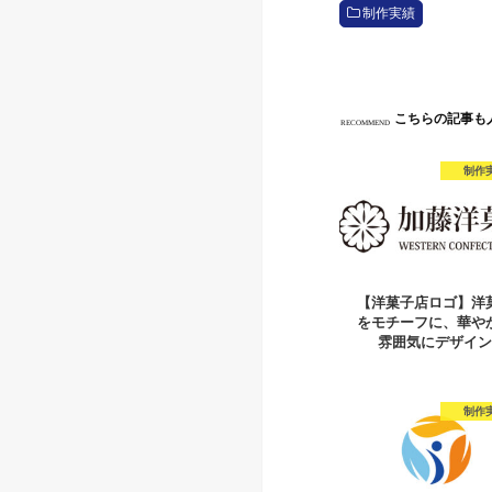
制作実績
こちらの記事も
RECOMMEND
制作
【洋菓子店ロゴ】洋
をモチーフに、華や
雰囲気にデザイ
制作