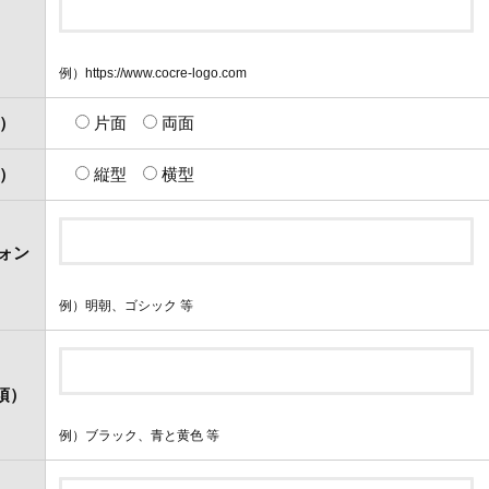
例）https://www.cocre-logo.com
須）
片面
両面
須）
縦型
横型
ォン
例）明朝、ゴシック 等
須）
例）ブラック、青と黄色 等