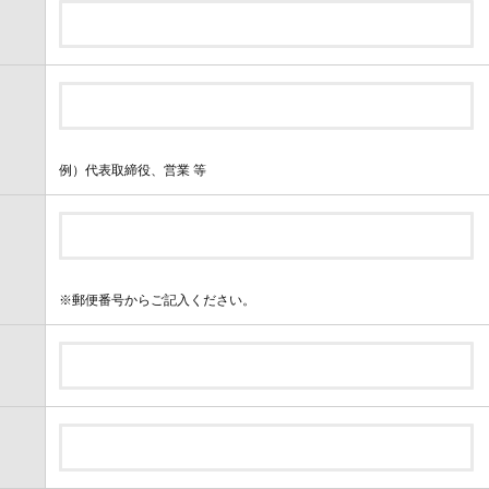
例）代表取締役、営業 等
※郵便番号からご記入ください。
）
）