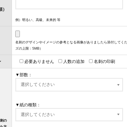
須）
例）明るい、高級、未来的 等
名刺のデザインやイメージの参考となる画像がありましたら添付してく
ズの上限：5MB）
ン
必要ありません
人数の追加
名刺の印刷
▼部数：
▼紙の種類：
刺の
た方