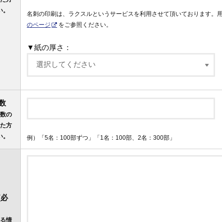
い。
名刺の印刷は、ラクスルというサービスを利用させて頂いております。
のページ
をご参照ください。
▼紙の厚さ：
数
数の
た方
い。
例）「5名：100部ずつ」「1名：100部、2名：300部」
(必
る情