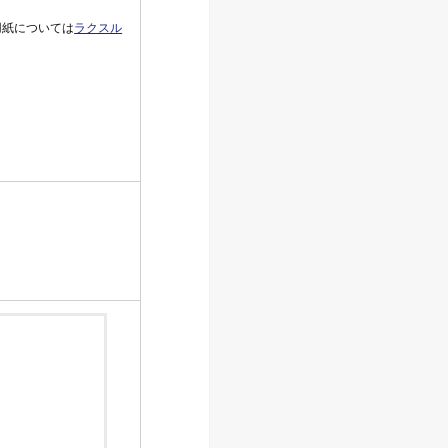
用紙については
ラクスル