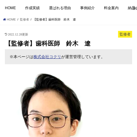
HOME
作成実績
選ばれる理由
事例紹介
料金案内
納品
HOME
監修者
【監修者】歯科医師 鈴木 遼
監修者
2022.12.28更新
【監修者】歯科医師 鈴木 遼
※本ページは
株式会社コクリ
が運営管理しています。